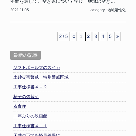
年間を通して、空き家について学び、地域の空き…
2021.11.05
category :
地域活性化
2 / 5
«
1
2
3
4
5
»
最新の記事
ソフトボール大のスイカ
土砂災害警戒・特別警戒区域
工事仕様書４－２
椅子の張替え
衣食住
一年ぶりの映画館
工事仕様書４－１
天井の下地を軽量鉄骨に