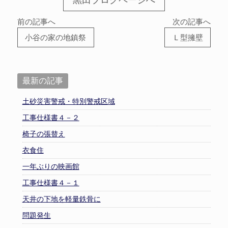
前の記事へ
次の記事へ
小谷の家の地鎮祭
Ｌ型擁壁
最新の記事
土砂災害警戒・特別警戒区域
工事仕様書４－２
椅子の張替え
衣食住
一年ぶりの映画館
工事仕様書４－１
天井の下地を軽量鉄骨に
問題発生