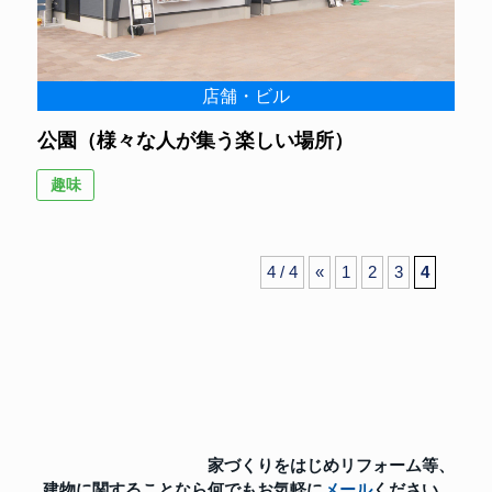
店舗・ビル
公園（様々な人が集う楽しい場所）
趣味
4 / 4
«
1
2
3
4
家づくりをはじめリフォーム等、
建物に関することなら
何でもお気軽に
メール
ください。