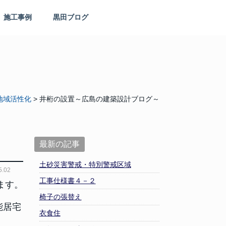
かんくう建築デザイン
施工事例
黒田ブログ
地域活性化
>
井桁の設置～広島の建築設計ブログ～
最新の記事
土砂災害警戒・特別警戒区域
.02
工事仕様書４－２
ます。
椅子の張替え
能居宅
衣食住
。