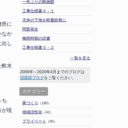
一年ぶりの映画館
工事仕様書４－１
天井の下地を軽量鉄骨に
健所に
問題発生
いなか
梅雨時期の読書
に出し
工事仕様書３－２
一覧を見る
た軟水
2006年～2020年4月までのブログは
旧黒田ブログ
をご覧ください。
カテゴリー
うち
家づくり
（180）
方が現
地域活性化
（42）
プライベート
（95）