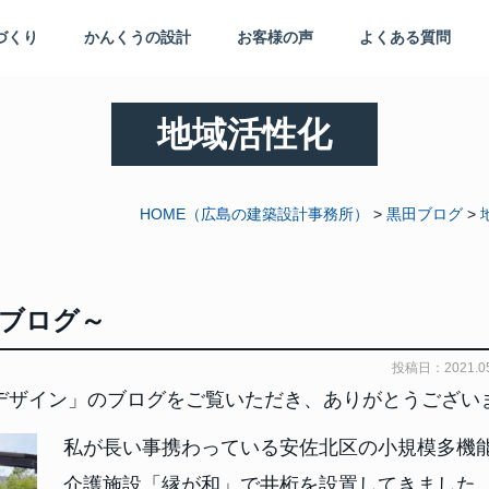
づくり
かんくうの設計
お客様の声
よくある質問
地域活性化
HOME
（広島の建築設計事務所）
>
黒田ブログ
>
ブログ～
投稿日：2021.05
デザイン」のブログをご覧いただき、ありがとうござい
私が長い事携わっている安佐北区の小規模多機
介護施設「縁が和」で井桁を設置してきました