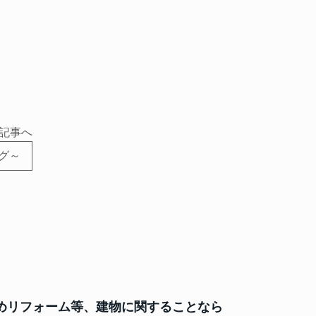
記事へ
グ～
めリフォーム等、
建物に関することなら