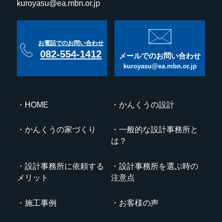
kuroyasu@ea.mbn.or.jp
お電話でのお問い合わせ
082-554-1412
メールでのお問い合わせ
kuroyasu@ea.mbn.or.jp
HOME
かんくうの設計
かんくうの家づくり
一般的な設計事務所と
は？
設計事務所に依頼する
設計事務所を選ぶ時の
メリット
注意点
施工事例
お客様の声