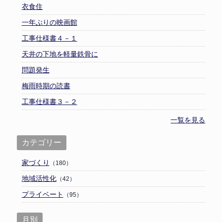
衣食住
一年ぶりの映画館
工事仕様書４－１
天井の下地を軽量鉄骨に
問題発生
梅雨時期の読書
工事仕様書３－２
一覧を見る
カテゴリー
家づくり
（180）
地域活性化
（42）
プライベート
（95）
月別