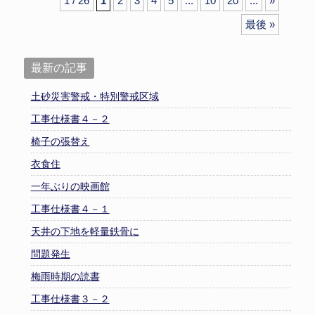
1 / 26
1
2
3
4
5
...
10
20
...
»
最後 »
最新の記事
土砂災害警戒・特別警戒区域
工事仕様書４－２
椅子の張替え
衣食住
一年ぶりの映画館
工事仕様書４－１
天井の下地を軽量鉄骨に
問題発生
梅雨時期の読書
工事仕様書３－２