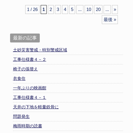
1 / 26
1
2
3
4
5
...
10
20
...
»
最後 »
最新の記事
土砂災害警戒・特別警戒区域
工事仕様書４－２
椅子の張替え
衣食住
一年ぶりの映画館
工事仕様書４－１
天井の下地を軽量鉄骨に
問題発生
梅雨時期の読書